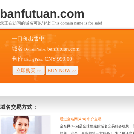
banfutuan.com
您正在访问的域名可以转让!This domain name is for sale!
一口价出售中！
域名
banfutuan.com
Domain Name:
售价
CNY 999.00
Listing Price:
立即购买
BUY NOW
>>
>>
域名交易方式：
通过金名网(4.cn) 中介交易
金名网(4.cn)是全球领先的域名交易服务机
简单、安全、专业的第三方服务！ 为了保证交