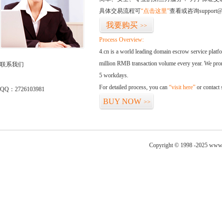
具体交易流程可
“点击这里”
查看或咨询support@
我要购买
>>
Process Overview:
4.cn is a world leading domain escrow service plat
million RMB transaction volume every year. We promi
联系我们
5 workdays.
For detailed process, you can
“visit here”
or contact
QQ：2726103981
BUY NOW
>>
Copyright © 1998 -2025 www.